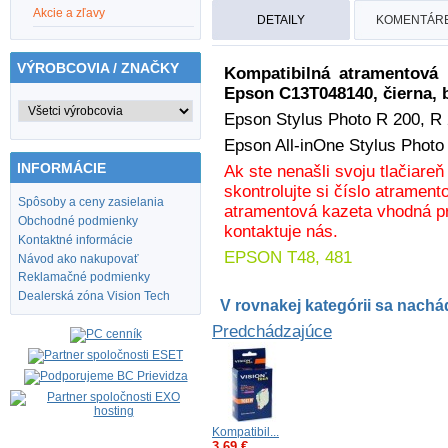
Akcie a zľavy
DETAILY
KOMENTÁRE
VÝROBCOVIA / ZNAČKY
Kompatibilná atramentová
Epson
C13
T048140
, čierna,
Epson Stylus Photo R 200, R 
Epson All-inOne Stylus Phot
INFORMÁCIE
Ak ste nenašli svoju tlačiare
skontrolujte si číslo atrament
Spôsoby a ceny zasielania
atramentová kazeta vhodná pr
Obchodné podmienky
kontaktuje nás.
Kontaktné informácie
EPSON T48, 481
Návod ako nakupovať
Reklamačné podmienky
Dealerská zóna Vision Tech
V rovnakej kategórii sa nachád
Predchádzajúce
Kompatibil...
3,69 €