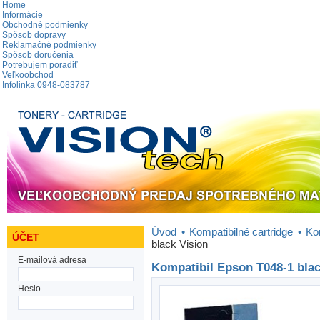
Home
Informácie
Obchodné podmienky
Spôsob dopravy
Reklamačné podmienky
Spôsob doručenia
Potrebujem poradiť
Veľkoobchod
Infolinka 0948-083787
Úvod
•
Kompatibilné cartridge
•
Ko
ÚČET
black Vision
E-mailová adresa
Kompatibil Epson T048-1 blac
Heslo