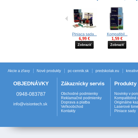
Plniaca sada...
Kompatibil...
6,99 €
1,59 €
Zobraziť
Zobraziť
Akcie a zľavy
Nové produkty
pc-cennik.sk
predskolak.eu
kreativ
OBJEDNÁVKY
Zákaznícky servis
Produkty
0948-083787
Obchodné podmienky
Novinky v po
Reklamačné podmienky
Kompatibilné 
Doprava a platba
Originálne ka
info@visiontech.sk
Veľkoobchod
Laserové tone
Kontakty
Plniace sady