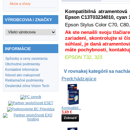
Akcie a zľavy
Kompatibilná atramentová
Epson
C13
T03234010
, cyan
VÝROBCOVIA / ZNAČKY
Epson Stylus Color C70, C80
Ak ste nenašli svoju tlačia
zariadení, skontrolujte si čí
súhlasí, je daná atramentov
INFORMÁCIE
máte pochybnosti, kontaktuj
EPSON T32, 323
Spôsoby a ceny zasielania
Obchodné podmienky
Kontaktné informácie
V rovnakej kategórii sa nachád
Návod ako nakupovať
Predchádzajúce
Reklamačné podmienky
Dealerská zóna Vision Tech
Kompatibil...
3,69 €
Zobraziť