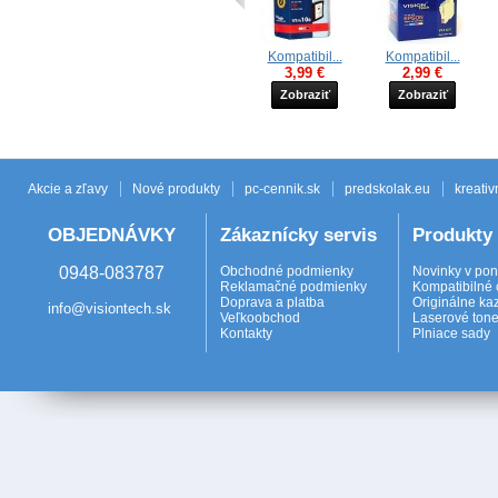
Kompatibil...
Kompatibil...
3,99 €
2,99 €
Zobraziť
Zobraziť
Akcie a zľavy
Nové produkty
pc-cennik.sk
predskolak.eu
kreativ
OBJEDNÁVKY
Zákaznícky servis
Produkty
0948-083787
Obchodné podmienky
Novinky v po
Reklamačné podmienky
Kompatibilné 
Doprava a platba
Originálne ka
info@visiontech.sk
Veľkoobchod
Laserové tone
Kontakty
Plniace sady