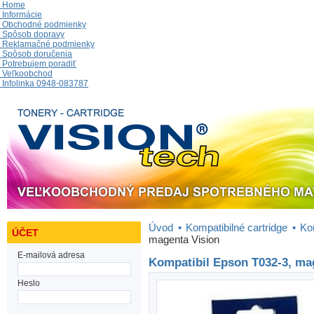
Home
Informácie
Obchodné podmienky
Spôsob dopravy
Reklamačné podmienky
Spôsob doručenia
Potrebujem poradiť
Veľkoobchod
Infolinka 0948-083787
Úvod
•
Kompatibilné cartridge
•
Ko
ÚČET
magenta Vision
E-mailová adresa
Kompatibil Epson T032-3, ma
Heslo