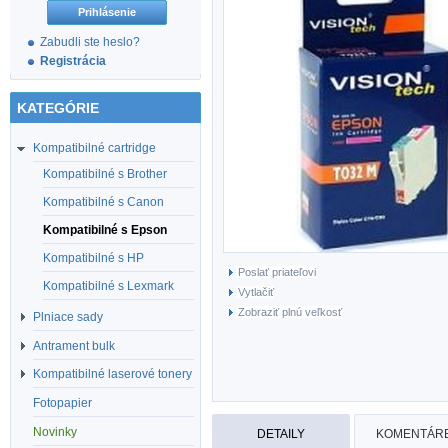
Zabudli ste heslo?
Registrácia
KATEGÓRIE
Kompatibilné cartridge
Kompatibilné s Brother
Kompatibilné s Canon
Kompatibilné s Epson
Kompatibilné s HP
Poslať priateľovi
Kompatibilné s Lexmark
Vytlačiť
Zobraziť plnú veľkosť
Plniace sady
Antrament bulk
Kompatibilné laserové tonery
Fotopapier
Novinky
DETAILY
KOMENTÁRE