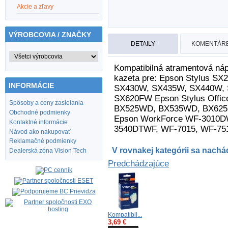
Akcie a zľavy
VÝROBCOVIA / ZNAČKY
DETAILY
KOMENTÁRE
Kompatibilná atramentová náp
kazeta pre: Epson Stylus S
INFORMÁCIE
SX430W, SX435W, SX440W,
SX620FW Epson Stylus Offi
Spôsoby a ceny zasielania
BX525WD, BX535WD, BX62
Obchodné podmienky
Epson WorkForce WF-3010
Kontaktné informácie
3540DTWF, WF-7015, WF-751
Návod ako nakupovať
Reklamačné podmienky
V rovnakej kategórii sa nachád
Dealerská zóna Vision Tech
Predchádzajúce
Kompatibil...
3,69 €