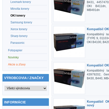
Lexmark tonery
B431, 44574702
OKI B411dn,
Minolta tonery
MB491dn
OKI tonery
Samsung tonery
Kompatibil OK
Xerox tonery
Kompatibilný l
Sharp tonery
(TYPE 9, 011034
OKI B4100, B42
Panasonic
Fotopapier
Novinky
Akcie a zľavy
Kompatibil OK
Kompatibilný l
43979202, čier
VÝROBCOVIA / ZNAČKY
B430, B440, MB
Kompatibil O
INFORMÁCIE
nový