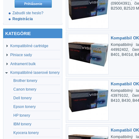
(09004391), či
B2500, B2520 M
Zabudli ste heslo?
Registrácia
KATEGÓRIE
Kompatibil OK
Kompatibilný l
Kompatibilné cartridge
44992402, čier
B401, B401d, 
Plniace sady
Antrament bulk
Kompatibilné laserové tonery
Brother tonery
Kompatibil OK
Canon tonery
Kompatibilný l
43979102, čier
Dell tonery
B410, B430, B4
Epson tonery
HP tonery
IBM tonery
Kompatibil OK
Kyocera tonery
Kompatibilný l