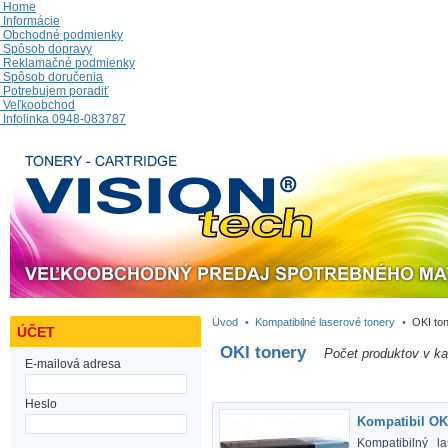
Home
Informácie
Obchodné podmienky
Spôsob dopravy
Reklamačné podmienky
Spôsob doručenia
Potrebujem poradiť
Veľkoobchod
Infolinka 0948-083787
Úvod
•
Kompatibilné laserové tonery
•
OKI to
ÚČET
OKI tonery
Počet produktov v kat
E-mailová adresa
Heslo
Kompatibil OK
Kompatibilný l