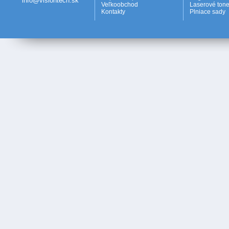
info@visiontech.sk
Veľkoobchod
Laserové tone
Kontakty
Plniace sady