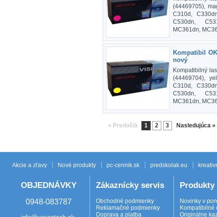
(44469705), mag
C310d, C330dn
C530dn, C53
MC361dn, MC36
Kompatibil OK
nový
Kompatibilný la
(44469704), ye
C310d, C330dn
C530dn, C53
MC361dn, MC36
« Predošlá
1
2
3
Nasledujúca »
Akcie a zľavy
Nové produkty
pc-cennik.sk
predskolak.eu
kreativ
OBJEDNÁVKY
Zákaznícky servis
Produkty
0948-083787
Obchodné podmienky
Novinky v po
Reklamačné podmienky
Kompatibilné 
Doprava a platba
Originálne ka