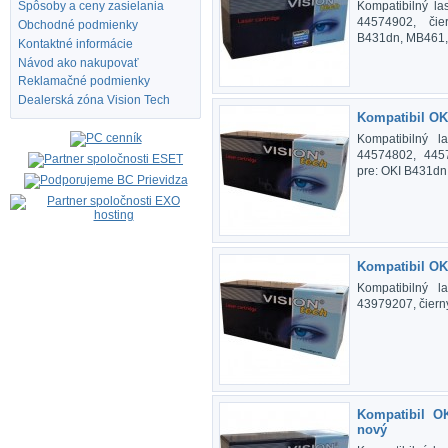
Kompatibilný la
Spôsoby a ceny zasielania
44574902, čie
Obchodné podmienky
B431dn, MB461
Kontaktné informácie
Návod ako nakupovať
Reklamačné podmienky
Dealerská zóna Vision Tech
Kompatibil OK
Kompatibilný l
44574802, 4457
pre: OKI B431d
Kompatibil OK
Kompatibilný l
43979207, čierny
Kompatibil O
nový