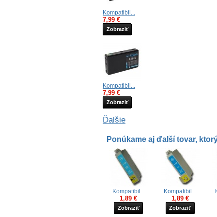
Kompatibil...
7,99 €
Zobraziť
Kompatibil...
7,99 €
Zobraziť
Ďalšie
Ponúkame aj ďalší tovar, ktorý
Kompatibil...
Kompatibil...
1,89 €
1,89 €
Zobraziť
Zobraziť