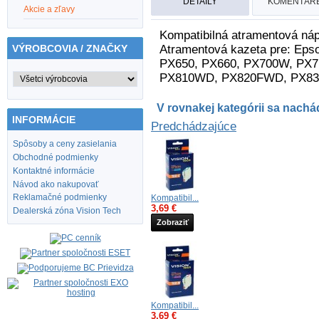
DETAILY
KOMENTÁRE
Akcie a zľavy
Kompatibilná atramentová nápl
Atramentová kazeta pre: Epso
VÝROBCOVIA / ZNAČKY
PX650, PX660, PX700W, PX
PX810WD, PX820FWD, PX83
V rovnakej kategórii sa nachád
INFORMÁCIE
Predchádzajúce
Spôsoby a ceny zasielania
Obchodné podmienky
Kontaktné informácie
Návod ako nakupovať
Reklamačné podmienky
Kompatibil...
3,69 €
Dealerská zóna Vision Tech
Zobraziť
Kompatibil...
3,69 €