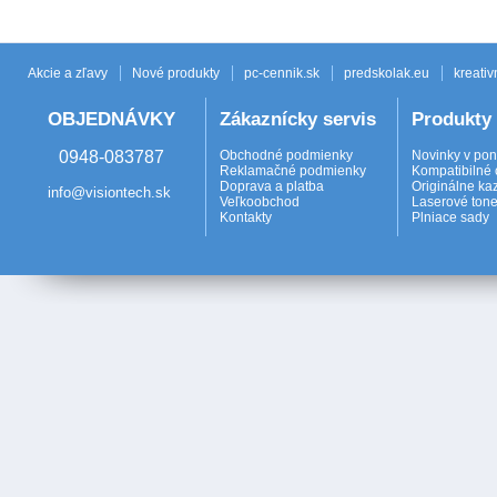
Akcie a zľavy
Nové produkty
pc-cennik.sk
predskolak.eu
kreativ
OBJEDNÁVKY
Zákaznícky servis
Produkty
0948-083787
Obchodné podmienky
Novinky v po
Reklamačné podmienky
Kompatibilné 
Doprava a platba
Originálne ka
info@visiontech.sk
Veľkoobchod
Laserové tone
Kontakty
Plniace sady