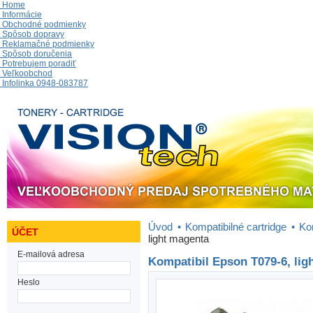
Home
Informácie
Obchodné podmienky
Spôsob dopravy
Reklamačné podmienky
Spôsob doručenia
Potrebujem poradiť
Veľkoobchod
Infolinka 0948-083787
Úvod
•
Kompatibilné cartridge
•
Ko
ÚČET
light magenta
E-mailová adresa
Kompatibil Epson T079-6, lig
Heslo