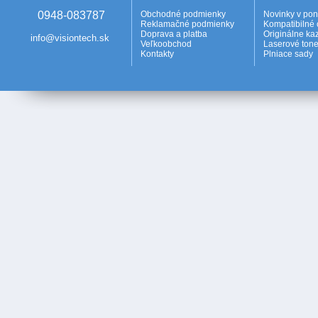
0948-083787
Obchodné podmienky
Novinky v po
Reklamačné podmienky
Kompatibilné 
Doprava a platba
Originálne ka
info@visiontech.sk
Veľkoobchod
Laserové tone
Kontakty
Plniace sady