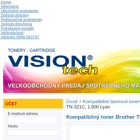
Home
Informácie
Obchodné podmienky
Spôsob dopravy
Reklamačné podmienky
Spôsob doručenia
Potrebujem poradiť
Veľkoobchod
Infolinka 0948-083787
Úvod
•
Kompatibilné laserové toner
ÚČET
TN-321C, 1.600 cyan
E-mailová adresa
Kompatibilný toner Brother T
Heslo