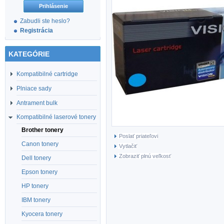
Zabudli ste heslo?
Registrácia
KATEGÓRIE
Kompatibilné cartridge
Plniace sady
Antrament bulk
Kompatibilné laserové tonery
Brother tonery
Poslať priateľovi
Canon tonery
Vytlačiť
Zobraziť plnú veľkosť
Dell tonery
Epson tonery
HP tonery
IBM tonery
Kyocera tonery