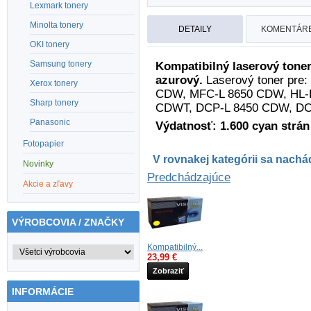
Lexmark tonery
Minolta tonery
DETAILY
KOMENTÁRE
OKI tonery
Samsung tonery
Kompatibilný laserový tone
azurový.
Laserový toner pre
Xerox tonery
CDW, MFC-L 8650 CDW, HL-L
Sharp tonery
CDWT, DCP-L 8450 CDW, D
Panasonic
Výdatnosť: 1.600 cyan strán 
Fotopapier
V rovnakej kategórii sa nachád
Novinky
Predchádzajúce
Akcie a zľavy
VÝROBCOVIA / ZNAČKY
Kompatibilný...
23,99 €
Zobraziť
INFORMÁCIE