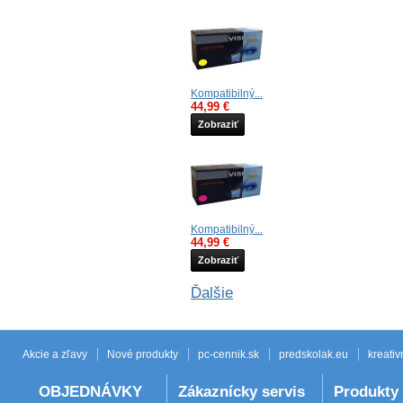
Kompatibilný...
44,99 €
Zobraziť
Kompatibilný...
44,99 €
Zobraziť
Ďalšie
Akcie a zľavy
Nové produkty
pc-cennik.sk
predskolak.eu
kreativ
OBJEDNÁVKY
Zákaznícky servis
Produkty