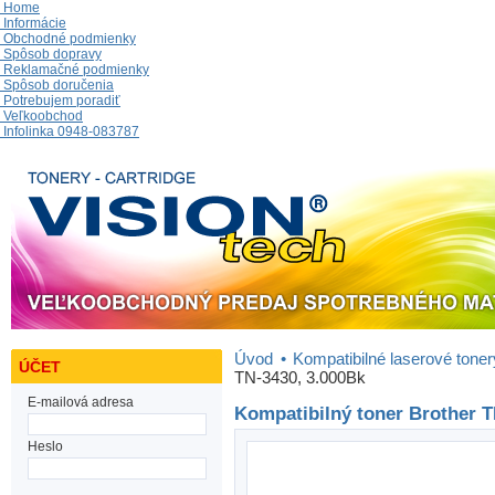
Home
Informácie
Obchodné podmienky
Spôsob dopravy
Reklamačné podmienky
Spôsob doručenia
Potrebujem poradiť
Veľkoobchod
Infolinka 0948-083787
Úvod
•
Kompatibilné laserové toner
ÚČET
TN-3430, 3.000Bk
E-mailová adresa
Kompatibilný toner Brother T
Heslo