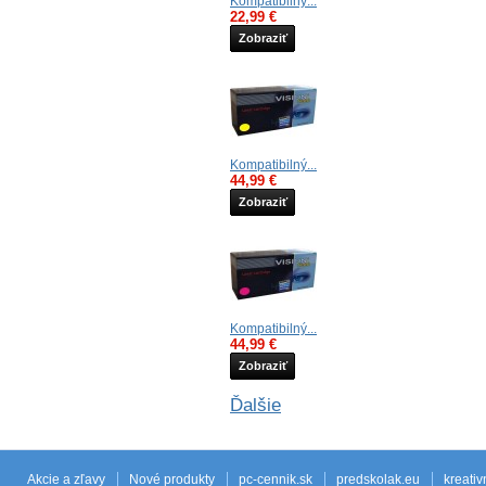
Kompatibilný...
22,99 €
Zobraziť
Kompatibilný...
44,99 €
Zobraziť
Kompatibilný...
44,99 €
Zobraziť
Ďalšie
Akcie a zľavy
Nové produkty
pc-cennik.sk
predskolak.eu
kreativ