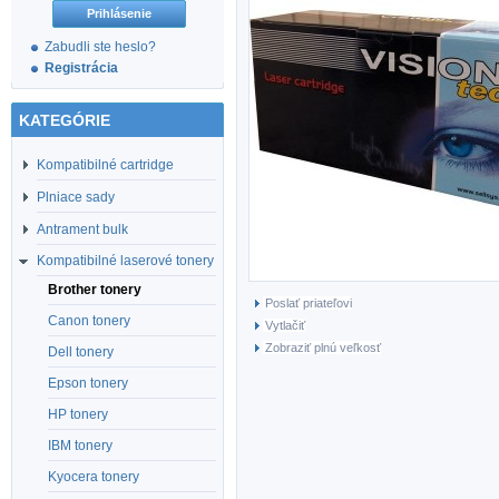
Zabudli ste heslo?
Registrácia
KATEGÓRIE
Kompatibilné cartridge
Plniace sady
Antrament bulk
Kompatibilné laserové tonery
Brother tonery
Poslať priateľovi
Canon tonery
Vytlačiť
Zobraziť plnú veľkosť
Dell tonery
Epson tonery
HP tonery
IBM tonery
Kyocera tonery