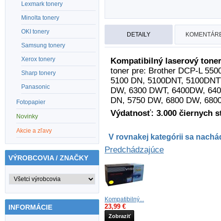
Lexmark tonery
Minolta tonery
OKI tonery
DETAILY
KOMENTÁRE
Samsung tonery
Xerox tonery
Kompatibilný laserový toner
toner pre: Brother DCP-L 55
Sharp tonery
5100 DN, 5100DNT, 5100DNT
Panasonic
DW, 6300 DWT, 6400DW, 640
DN, 5750 DW, 6800 DW, 680
Fotopapier
Výdatnosť: 3.000 čiernych st
Novinky
Akcie a zľavy
V rovnakej kategórii sa nachád
Predchádzajúce
VÝROBCOVIA / ZNAČKY
Kompatibilný...
23,99 €
INFORMÁCIE
Zobraziť