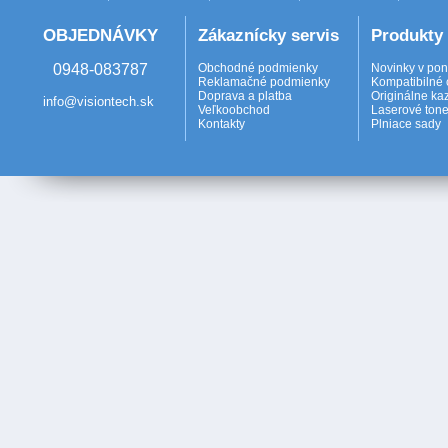
OBJEDNÁVKY
Zákaznícky servis
Produkty
0948-083787
Obchodné podmienky
Novinky v po
Reklamačné podmienky
Kompatibilné 
Doprava a platba
Originálne ka
info@visiontech.sk
Veľkoobchod
Laserové tone
Kontakty
Plniace sady