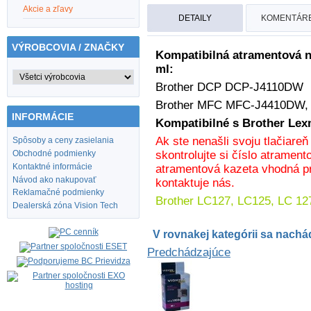
Akcie a zľavy
DETAILY
KOMENTÁRE
VÝROBCOVIA / ZNAČKY
Kompatibilná atramentová n
ml:
Brother
DCP DCP-J4110DW
Brother MFC
MFC-J4410DW,
INFORMÁCIE
Kompatibilné s Brother Le
Ak ste nenašli svoju tlačiare
Spôsoby a ceny zasielania
skontrolujte si číslo atrament
Obchodné podmienky
Kontaktné informácie
atramentová kazeta vhodná pr
Návod ako nakupovať
kontaktuje nás.
Reklamačné podmienky
Brother LC127, LC125, LC 12
Dealerská zóna Vision Tech
V rovnakej kategórii sa nachád
Predchádzajúce