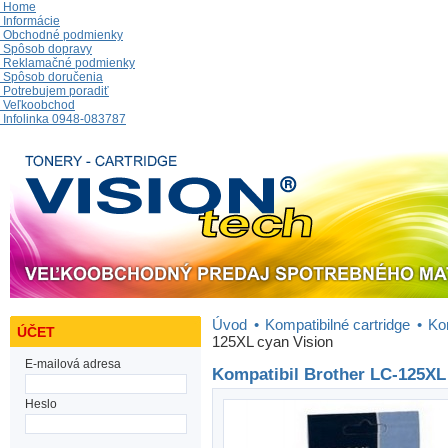
Home
Informácie
Obchodné podmienky
Spôsob dopravy
Reklamačné podmienky
Spôsob doručenia
Potrebujem poradiť
Veľkoobchod
Infolinka 0948-083787
Úvod
•
Kompatibilné cartridge
•
Ko
ÚČET
125XL cyan Vision
E-mailová adresa
Kompatibil Brother LC-125XL
Heslo