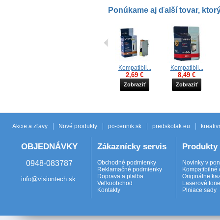
Ponúkame aj ďalší tovar, ktorý
Kompatibil...
Kompatibil...
2,69 €
8,49 €
Zobraziť
Zobraziť
Akcie a zľavy
Nové produkty
pc-cennik.sk
predskolak.eu
kreativ
OBJEDNÁVKY
Zákaznícky servis
Produkty
0948-083787
Obchodné podmienky
Novinky v po
Reklamačné podmienky
Kompatibilné 
Doprava a platba
Originálne ka
info@visiontech.sk
Veľkoobchod
Laserové tone
Kontakty
Plniace sady