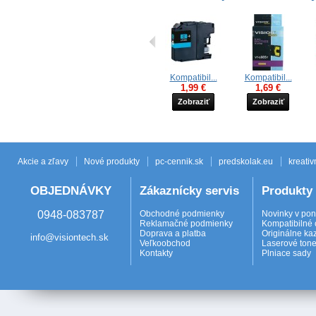
Kompatibil...
Kompatibil...
1,99 €
1,69 €
Zobraziť
Zobraziť
Akcie a zľavy
Nové produkty
pc-cennik.sk
predskolak.eu
kreativ
OBJEDNÁVKY
Zákaznícky servis
Produkty
0948-083787
Obchodné podmienky
Novinky v po
Reklamačné podmienky
Kompatibilné 
Doprava a platba
Originálne ka
info@visiontech.sk
Veľkoobchod
Laserové tone
Kontakty
Plniace sady