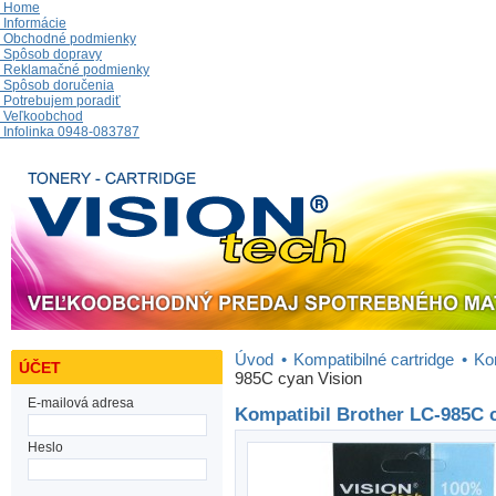
Home
Informácie
Obchodné podmienky
Spôsob dopravy
Reklamačné podmienky
Spôsob doručenia
Potrebujem poradiť
Veľkoobchod
Infolinka 0948-083787
Úvod
•
Kompatibilné cartridge
•
Ko
ÚČET
985C cyan Vision
E-mailová adresa
Kompatibil Brother LC-985C 
Heslo