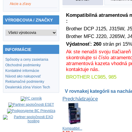
Akcie a zľavy
Kompatibilná atramentová n
VÝROBCOVIA / ZNAČKY
:
Brother
DCP J125, J315W, J
Brother MFC J220, J265W, J
Výdatnosť: 26
0
strán pri 15%
INFORMÁCIE
Ak ste nenašli svoju tlačiare
skontrolujte si číslo atrament
Spôsoby a ceny zasielania
atramentová kazeta vhodná pr
Obchodné podmienky
kontaktuje nás.
Kontaktné informácie
Návod ako nakupovať
BROTHER LC985, 985
Reklamačné podmienky
Dealerská zóna Vision Tech
V rovnakej kategórii sa nachád
Predchádzajúce
Kompatibil...