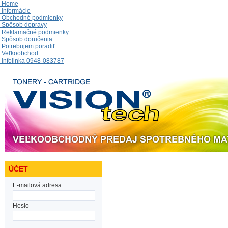
Home
Informácie
Obchodné podmienky
Spôsob dopravy
Reklamačné podmienky
Spôsob doručenia
Potrebujem poradiť
Veľkoobchod
Infolinka 0948-083787
ÚČET
E-mailová adresa
Heslo