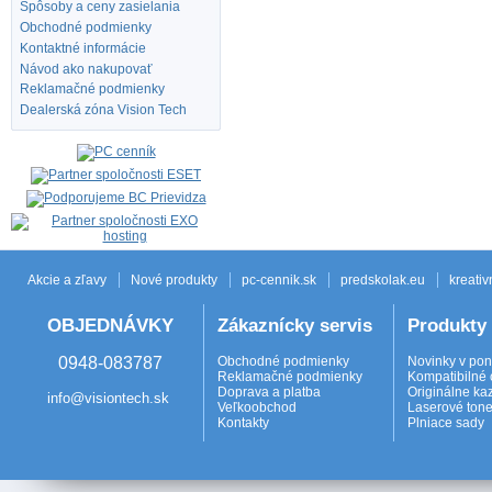
Spôsoby a ceny zasielania
Obchodné podmienky
Kontaktné informácie
Návod ako nakupovať
Reklamačné podmienky
Dealerská zóna Vision Tech
Akcie a zľavy
Nové produkty
pc-cennik.sk
predskolak.eu
kreativ
OBJEDNÁVKY
Zákaznícky servis
Produkty
0948-083787
Obchodné podmienky
Novinky v po
Reklamačné podmienky
Kompatibilné 
Doprava a platba
Originálne ka
info@visiontech.sk
Veľkoobchod
Laserové tone
Kontakty
Plniace sady