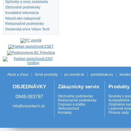
Spôsoby a ceny zasielania
Obchodné podmienky
Kontaktné informácie
Návod ako nakupovať
Reklamačné podmienky
Dealerská zóna Vision Tech
Akcie a zľavy
Nové produkty
pc-cennik.sk
predskolak.eu
kreativ
OBJEDNÁVKY
Zákaznícky servis
Produkty
0948-083787
Obchodné podmienky
Novinky v po
Reklamačné podmienky
Kompatibilné 
Doprava a platba
Originálne ka
info@visiontech.sk
Veľkoobchod
Laserové tone
Kontakty
Plniace sady