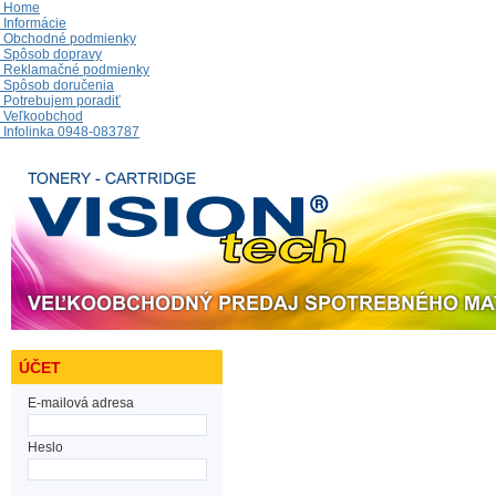
Home
Informácie
Obchodné podmienky
Spôsob dopravy
Reklamačné podmienky
Spôsob doručenia
Potrebujem poradiť
Veľkoobchod
Infolinka 0948-083787
ÚČET
E-mailová adresa
Heslo