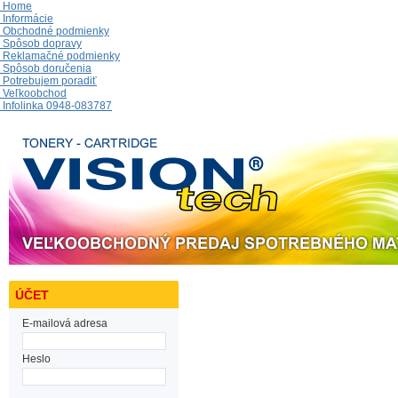
Home
Informácie
Obchodné podmienky
Spôsob dopravy
Reklamačné podmienky
Spôsob doručenia
Potrebujem poradiť
Veľkoobchod
Infolinka 0948-083787
ÚČET
E-mailová adresa
Heslo