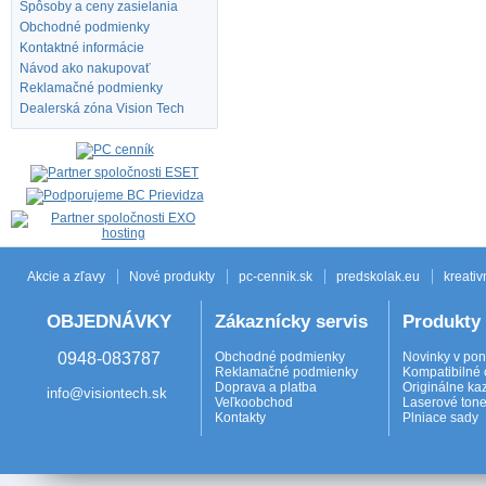
Spôsoby a ceny zasielania
Obchodné podmienky
Kontaktné informácie
Návod ako nakupovať
Reklamačné podmienky
Dealerská zóna Vision Tech
Akcie a zľavy
Nové produkty
pc-cennik.sk
predskolak.eu
kreativ
OBJEDNÁVKY
Zákaznícky servis
Produkty
0948-083787
Obchodné podmienky
Novinky v po
Reklamačné podmienky
Kompatibilné 
Doprava a platba
Originálne ka
info@visiontech.sk
Veľkoobchod
Laserové tone
Kontakty
Plniace sady