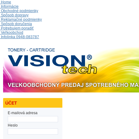
Home
Informácie
Obchodné podmienky
Spôsob dopravy
Reklamačné podmienky
Spôsob doručenia
Potrebujem poradiť
Veľkoobchod
Infolinka 0948-083787
ÚČET
E-mailová adresa
Heslo