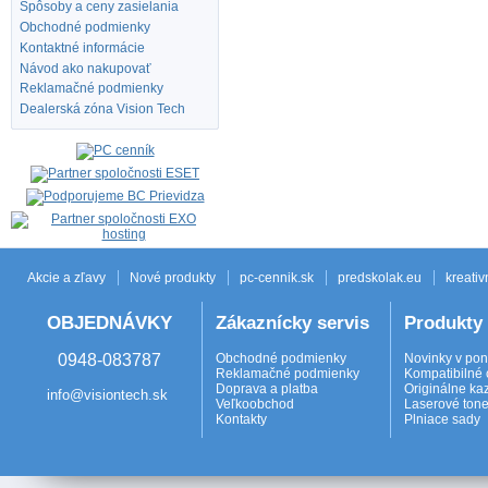
Spôsoby a ceny zasielania
Obchodné podmienky
Kontaktné informácie
Návod ako nakupovať
Reklamačné podmienky
Dealerská zóna Vision Tech
Akcie a zľavy
Nové produkty
pc-cennik.sk
predskolak.eu
kreativ
OBJEDNÁVKY
Zákaznícky servis
Produkty
0948-083787
Obchodné podmienky
Novinky v po
Reklamačné podmienky
Kompatibilné 
Doprava a platba
Originálne ka
info@visiontech.sk
Veľkoobchod
Laserové tone
Kontakty
Plniace sady