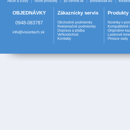
Akcie a zľavy
Nové produkty
pc-cennik.sk
predskolak.eu
kreativ
OBJEDNÁVKY
Zákaznícky servis
Produkty
0948-083787
Obchodné podmienky
Novinky v po
Reklamačné podmienky
Kompatibilné 
Doprava a platba
Originálne ka
info@visiontech.sk
Veľkoobchod
Laserové tone
Kontakty
Plniace sady