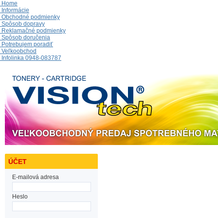
Home
Informácie
Obchodné podmienky
Spôsob dopravy
Reklamačné podmienky
Spôsob doručenia
Potrebujem poradiť
Veľkoobchod
Infolinka 0948-083787
ÚČET
E-mailová adresa
Heslo