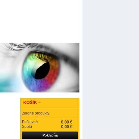
KOŠÍK
Žiadne produkty
Poštovné
0,00 €
Spolu
0,00 €
Pokladňa