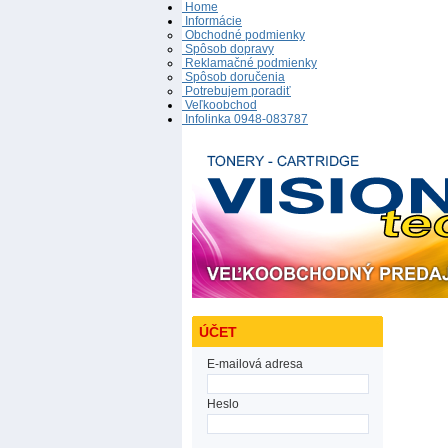
Home
Informácie
Obchodné podmienky
Spôsob dopravy
Reklamačné podmienky
Spôsob doručenia
Potrebujem poradiť
Veľkoobchod
Infolinka 0948-083787
ÚČET
E-mailová adresa
Heslo