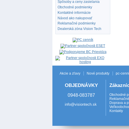
Spôsoby a ceny zasielania
Obchodné podmienky
Kontaktné informácie
Návod ako nakupovať
Reklamačné podmienky
Dealerská zóna Vision Tech
Akcie a zľavy
Nové produkty
pc-cenni
OBJEDNÁVKY
Zákazníc
0948-083787
Obchodné p
Reklamačné
Doprava a p
info@visiontech.sk
Veľkoobcho
Kontakty