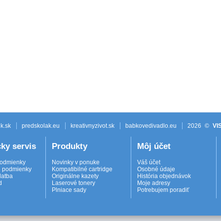
k.sk
predskolak.eu
kreativnyzivot.sk
babkovedivadlo.eu
2026
©
VI
ky servis
Produkty
Môj účet
odmienky
Novinky v ponuke
Váš účet
 podmienky
Kompatibilné cartridge
Osobné údaje
latba
Originálne kazety
História objednávok
d
Laserové tonery
Moje adresy
Plniace sady
Potrebujem poradiť