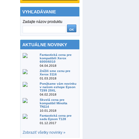
VYHĽADÁVANIE
Zadajte názov produktu
AKTUÁLNE NOVINKY
Fantastická cena pre
kompatibili Xerox
6000/6010
04.04.2018
Znížili sme cenu pre
Xerox 3116
01.03.2018
Ponúkame vám novinku
v našom eshope Epson
T299 29XL
04.02.2018
Skvelá cena pre
kompatibil Minolta
TN114
10.01.2018
Fantastická cena pre
sadu Epson T128
01.12.2017
Zobraziť všetky novinky »