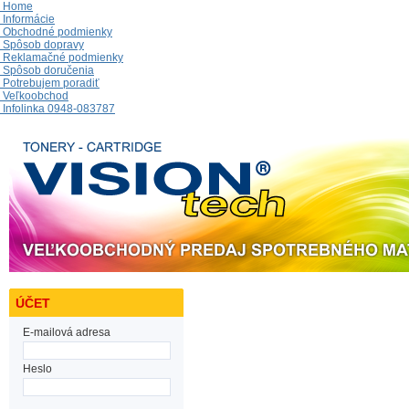
Home
Informácie
Obchodné podmienky
Spôsob dopravy
Reklamačné podmienky
Spôsob doručenia
Potrebujem poradiť
Veľkoobchod
Infolinka 0948-083787
ÚČET
E-mailová adresa
Heslo