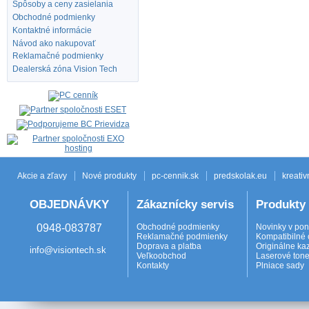
Spôsoby a ceny zasielania
Obchodné podmienky
Kontaktné informácie
Návod ako nakupovať
Reklamačné podmienky
Dealerská zóna Vision Tech
Akcie a zľavy
Nové produkty
pc-cennik.sk
predskolak.eu
kreativ
OBJEDNÁVKY
Zákaznícky servis
Produkty
0948-083787
Obchodné podmienky
Novinky v po
Reklamačné podmienky
Kompatibilné 
Doprava a platba
Originálne ka
info@visiontech.sk
Veľkoobchod
Laserové tone
Kontakty
Plniace sady