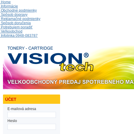
Home
Informácie
Obchodné podmienky
Spôsob dopravy
Reklamačné podmienky
Spôsob doručenia
Potrebujem poradiť
Veľkoobchod
Infolinka 0948-083787
ÚČET
E-mailová adresa
Heslo