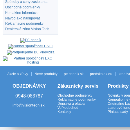
Spôsoby a ceny zasielania
Obchodné podmienky
Kontaktné informácie
Návod ako nakupovať
Reklamačné podmienky
Dealerská zóna Vision Tech
Akcie a zľavy
Nové produkty
pc-cennik.sk
predskolak.eu
kreativ
OBJEDNÁVKY
Zákaznícky servis
Produkty
0948-083787
Obchodné podmienky
Novinky v po
Reklamačné podmienky
Kompatibilné 
Doprava a platba
Originálne ka
info@visiontech.sk
Veľkoobchod
Laserové tone
Kontakty
Plniace sady