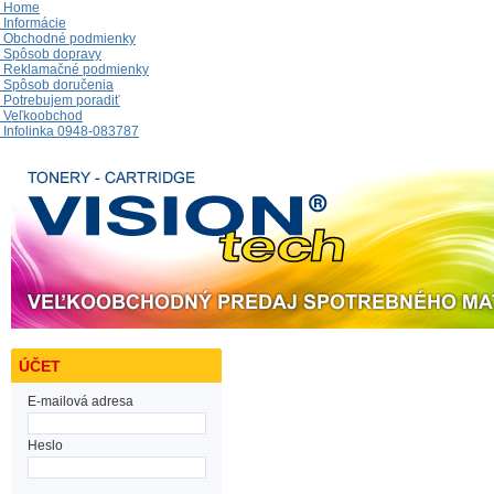
Home
Informácie
Obchodné podmienky
Spôsob dopravy
Reklamačné podmienky
Spôsob doručenia
Potrebujem poradiť
Veľkoobchod
Infolinka 0948-083787
ÚČET
E-mailová adresa
Heslo