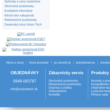
Spôsoby a ceny zasielania
Obchodné podmienky
Kontaktné informácie
Návod ako nakupovať
Reklamačné podmienky
Dealerská zóna Vision Tech
Akcie a zľavy
Nové produkty
pc-cennik.sk
predskolak.eu
kreativ
OBJEDNÁVKY
Zákaznícky servis
Produkty
0948-083787
Obchodné podmienky
Novinky v po
Reklamačné podmienky
Kompatibilné 
Doprava a platba
Originálne ka
info@visiontech.sk
Veľkoobchod
Laserové tone
Kontakty
Plniace sady