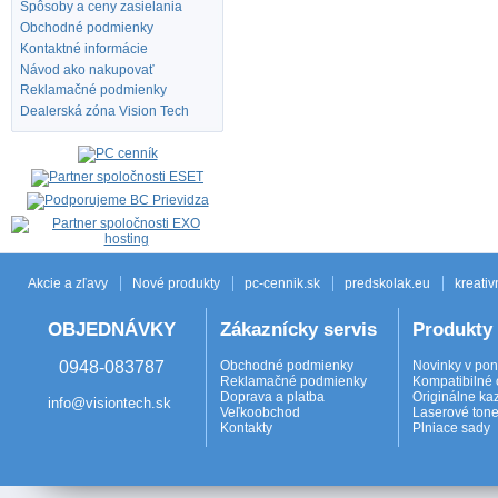
Spôsoby a ceny zasielania
Obchodné podmienky
Kontaktné informácie
Návod ako nakupovať
Reklamačné podmienky
Dealerská zóna Vision Tech
Akcie a zľavy
Nové produkty
pc-cennik.sk
predskolak.eu
kreativ
OBJEDNÁVKY
Zákaznícky servis
Produkty
0948-083787
Obchodné podmienky
Novinky v po
Reklamačné podmienky
Kompatibilné 
Doprava a platba
Originálne ka
info@visiontech.sk
Veľkoobchod
Laserové tone
Kontakty
Plniace sady