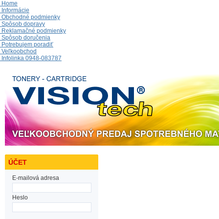
Home
Informácie
Obchodné podmienky
Spôsob dopravy
Reklamačné podmienky
Spôsob doručenia
Potrebujem poradiť
Veľkoobchod
Infolinka 0948-083787
ÚČET
E-mailová adresa
Heslo