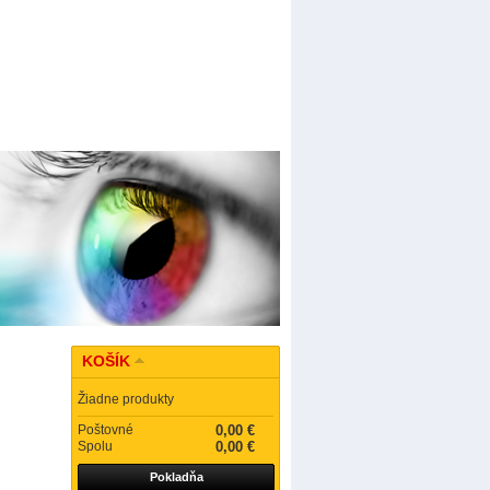
KOŠÍK
Žiadne produkty
Poštovné
0,00 €
Spolu
0,00 €
Pokladňa