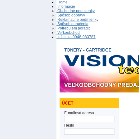
Home
Informácie
Obchodné podmienky
Spôsob dopravy
Reklamačné podmienky
Spôsob doručenia
Potrebujem poradiť
Veľkoobchod
Infolinka 0948-083787
ÚČET
E-mailová adresa
Heslo