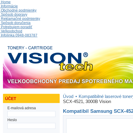
Home
Informácie
Obchodné podmienky
Spôsob dopravy
Reklamačné podmienky
Spôsob doručenia
Potrebujem poradiť
Veľkoobchod
Infolinka 0948-083787
Úvod
•
Kompatibilné laserové toner
ÚČET
SCX-4521, 3000B Vision
E-mailová adresa
Kompatibil Samsung SCX-452
Heslo