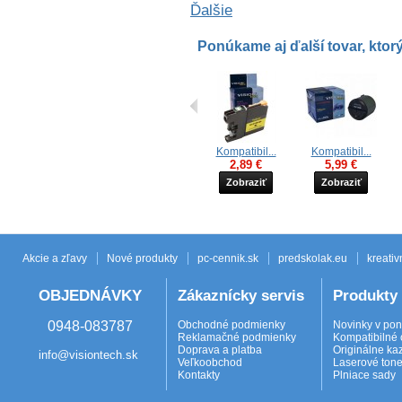
Ďalšie
Ponúkame aj ďalší tovar, ktorý
Kompatibil...
Kompatibil...
2,89 €
5,99 €
Zobraziť
Zobraziť
Akcie a zľavy
Nové produkty
pc-cennik.sk
predskolak.eu
kreativ
OBJEDNÁVKY
Zákaznícky servis
Produkty
0948-083787
Obchodné podmienky
Novinky v po
Reklamačné podmienky
Kompatibilné 
Doprava a platba
Originálne ka
info@visiontech.sk
Veľkoobchod
Laserové tone
Kontakty
Plniace sady