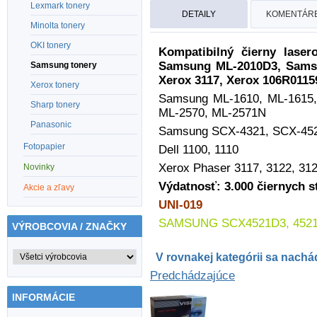
Lexmark tonery
DETAILY
KOMENTÁRE
Minolta tonery
OKI tonery
Kompatibilný čierny lase
Samsung ML-2010D3,
Sams
Samsung tonery
Xerox 3117,
Xerox 106R0115
Xerox tonery
Samsung ML-1610, ML-1615,
Sharp tonery
ML-2570, ML-2571N
Panasonic
Samsung SCX-4321, SCX-45
Fotopapier
Dell 1100,
1110
Xerox Phaser 3117, 3122, 312
Novinky
Výdatnosť: 3.000
čiernych st
Akcie a zľavy
UNI-019
SAMSUNG
SCX4521D3, 4521
VÝROBCOVIA / ZNAČKY
V rovnakej kategórii sa nachád
Predchádzajúce
INFORMÁCIE