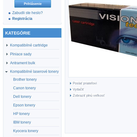
Zabudli ste heslo?
Registrácia
KATEGÓRIE
Kompatibilné cartridge
Plniace sady
Antrament bulk
Kompatibilné laserové tonery
Brother tonery
Poslať priateľovi
Canon tonery
Vytlačiť
Zobraziť plnú veľkosť
Dell tonery
Epson tonery
HP tonery
IBM tonery
Kyocera tonery