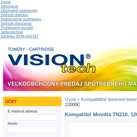
Home
Informácie
Obchodné podmienky
Spôsob dopravy
Reklamačné podmienky
Spôsob doručenia
Potrebujem poradiť
Veľkoobchod
Infolinka 0948-083787
Úvod
•
Kompatibilné laserové toner
ÚČET
12000C
E-mailová adresa
Kompatibil Minolta TN210, 1
Heslo