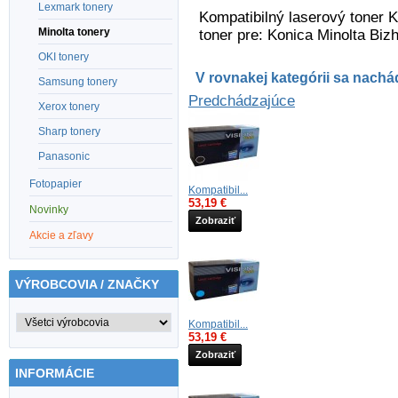
Lexmark tonery
Kompatibilný laserový toner 
Minolta tonery
toner pre: Konica Minolta Bi
OKI tonery
V rovnakej kategórii sa nachád
Samsung tonery
Predchádzajúce
Xerox tonery
Sharp tonery
Panasonic
Fotopapier
Kompatibil...
53,19 €
Novinky
Zobraziť
Akcie a zľavy
VÝROBCOVIA / ZNAČKY
Kompatibil...
53,19 €
Zobraziť
INFORMÁCIE