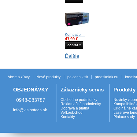
Kompatibil...
43,99 €
Zobraziť
Ďalšie
Akcie a zľavy
Nové produkty
pc-cennik.sk
predskolak.eu
kreativ
OBJEDNÁVKY
Zákaznícky servis
Produkty
0948-083787
Obchodné podmienky
Novinky v po
Reklamačné podmienky
Kompatibilné 
Doprava a platba
Originálne ka
info@visiontech.sk
Veľkoobchod
Laserové tone
Kontakty
Plniace sady