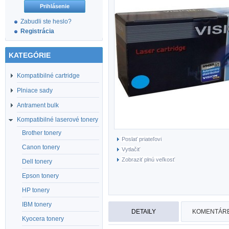
Zabudli ste heslo?
Registrácia
KATEGÓRIE
Kompatibilné cartridge
Plniace sady
Antrament bulk
Kompatibilné laserové tonery
Brother tonery
Poslať priateľovi
Canon tonery
Vytlačiť
Zobraziť plnú veľkosť
Dell tonery
Epson tonery
HP tonery
IBM tonery
DETAILY
KOMENTÁRE
Kyocera tonery