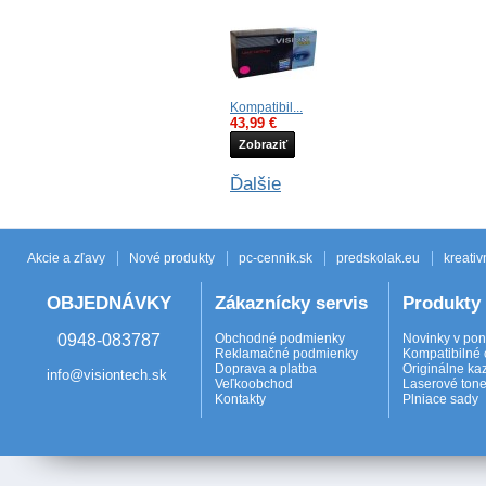
Kompatibil...
43,99 €
Zobraziť
Ďalšie
Akcie a zľavy
Nové produkty
pc-cennik.sk
predskolak.eu
kreativ
OBJEDNÁVKY
Zákaznícky servis
Produkty
0948-083787
Obchodné podmienky
Novinky v po
Reklamačné podmienky
Kompatibilné 
Doprava a platba
Originálne ka
info@visiontech.sk
Veľkoobchod
Laserové tone
Kontakty
Plniace sady