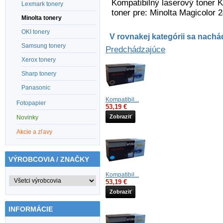
Kompatibilný laserový toner 
Lexmark tonery
toner pre: Minolta Magicolor 
Minolta tonery
OKI tonery
V rovnakej kategórii sa nachád
Samsung tonery
Predchádzajúce
Xerox tonery
Sharp tonery
Panasonic
Kompatibil...
Fotopapier
53,19 €
Zobraziť
Novinky
Akcie a zľavy
VÝROBCOVIA / ZNAČKY
Kompatibil...
53,19 €
Zobraziť
INFORMÁCIE