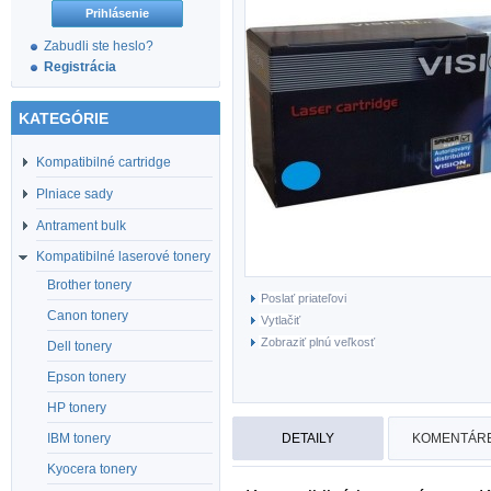
Zabudli ste heslo?
Registrácia
KATEGÓRIE
Kompatibilné cartridge
Plniace sady
Antrament bulk
Kompatibilné laserové tonery
Brother tonery
Poslať priateľovi
Canon tonery
Vytlačiť
Zobraziť plnú veľkosť
Dell tonery
Epson tonery
HP tonery
DETAILY
KOMENTÁRE
IBM tonery
Kyocera tonery