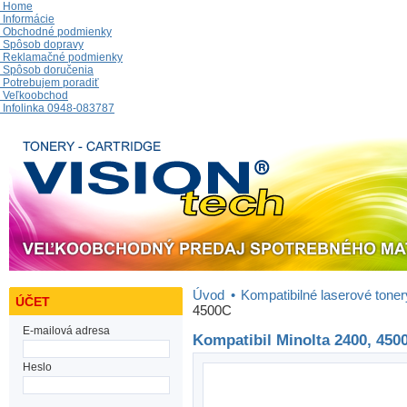
Home
Informácie
Obchodné podmienky
Spôsob dopravy
Reklamačné podmienky
Spôsob doručenia
Potrebujem poradiť
Veľkoobchod
Infolinka 0948-083787
Úvod
•
Kompatibilné laserové toner
ÚČET
4500C
E-mailová adresa
Kompatibil Minolta 2400, 450
Heslo