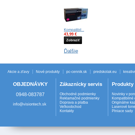
Kompatibil...
43,99 €
Zobraziť
Ďalšie
Akcie a zľavy
Nové produkty
pc-cennik.sk
predskolak.eu
kreativ
OBJEDNÁVKY
Zákaznícky servis
Produkty
0948-083787
Obchodné podmienky
Novinky v po
Reklamačné podmienky
Kompatibilné 
Doprava a platba
Originálne ka
info@visiontech.sk
Veľkoobchod
Laserové tone
Kontakty
Plniace sady