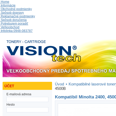
Home
Informácie
Obchodné podmienky
Spôsob dopravy
Reklamačné podmienky
Spôsob doručenia
Potrebujem poradiť
Veľkoobchod
Infolinka 0948-083787
Úvod
•
Kompatibilné laserové toner
ÚČET
4500B
E-mailová adresa
Kompatibil Minolta 2400, 450
Heslo