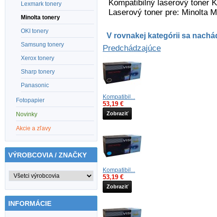
Kompatibilný laserový toner K
Lexmark tonery
Laserový toner pre: Minolta M
Minolta tonery
OKI tonery
V rovnakej kategórii sa nachád
Samsung tonery
Predchádzajúce
Xerox tonery
Sharp tonery
Panasonic
Kompatibil...
Fotopapier
53,19 €
Zobraziť
Novinky
Akcie a zľavy
VÝROBCOVIA / ZNAČKY
Kompatibil...
53,19 €
Zobraziť
INFORMÁCIE