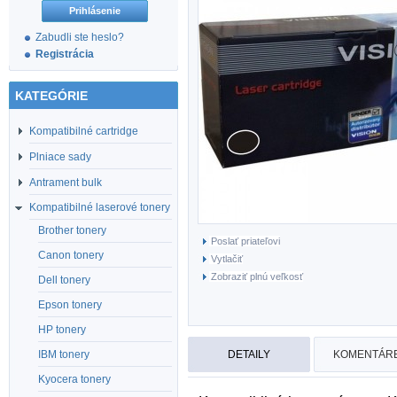
Zabudli ste heslo?
Registrácia
KATEGÓRIE
Kompatibilné cartridge
Plniace sady
Antrament bulk
Kompatibilné laserové tonery
Brother tonery
Poslať priateľovi
Canon tonery
Vytlačiť
Zobraziť plnú veľkosť
Dell tonery
Epson tonery
HP tonery
DETAILY
KOMENTÁRE
IBM tonery
Kyocera tonery