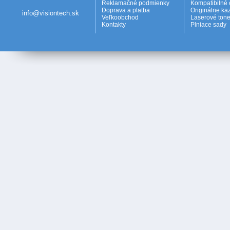
Reklamačné podmienky
Kompatibilné 
Doprava a platba
Originálne ka
info@visiontech.sk
Veľkoobchod
Laserové tone
Kontakty
Plniace sady