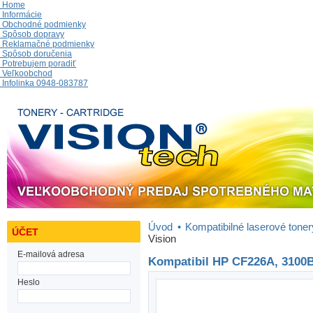
Home
Informácie
Obchodné podmienky
Spôsob dopravy
Reklamačné podmienky
Spôsob doručenia
Potrebujem poradiť
Veľkoobchod
Infolinka 0948-083787
Úvod
•
Kompatibilné laserové toner
ÚČET
Vision
E-mailová adresa
Kompatibil HP CF226A, 3100B
Heslo