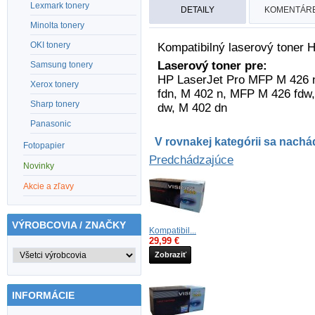
Lexmark tonery
DETAILY
KOMENTÁRE
Minolta tonery
OKI tonery
Kompatibilný laserový toner 
Laserový toner pre:
Samsung tonery
HP LaserJet Pro MFP M 426 
Xerox tonery
fdn, M 402 n, MFP M 426 fd
Sharp tonery
dw, M 402 dn
Panasonic
V rovnakej kategórii sa nachád
Fotopapier
Predchádzajúce
Novinky
Akcie a zľavy
VÝROBCOVIA / ZNAČKY
Kompatibil...
29,99 €
Zobraziť
INFORMÁCIE