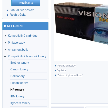
Zabudli ste heslo?
Registrácia
KATEGÓRIE
Kompatibilné cartridge
Plniace sady
Antrament bulk
Kompatibilné laserové tonery
Brother tonery
Poslať priateľovi
Canon tonery
Vytlačiť
Zobraziť plnú veľkosť
Dell tonery
Epson tonery
HP tonery
IBM tonery
Kyocera tonery