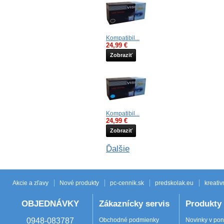
Kompatibil...
24,99 €
Zobraziť
Kompatibil...
24,99 €
Zobraziť
Ďalšie
Akcie a zľavy
Nové produkty
pc-cennik.sk
predskolak.eu
kreativ
OBJEDNÁVKY
Zákaznícky servis
Produkty
0948-083787
Obchodné podmienky
Novinky v po