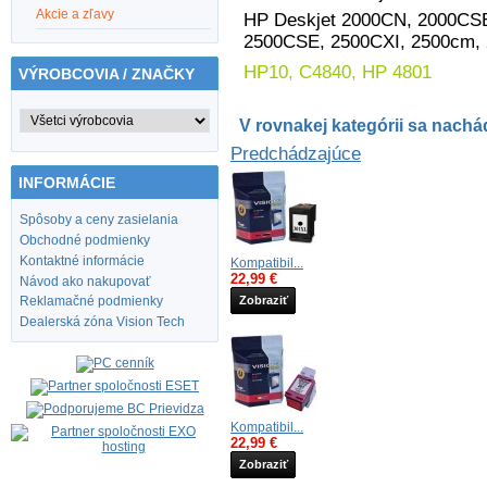
Akcie a zľavy
HP Deskjet 2000CN, 2000CSE
2500CSE, 2500CXI, 2500cm,
HP10, C4840, HP 4801
VÝROBCOVIA / ZNAČKY
V rovnakej kategórii sa nachád
Predchádzajúce
INFORMÁCIE
Spôsoby a ceny zasielania
Obchodné podmienky
Kontaktné informácie
Kompatibil...
22,99 €
Návod ako nakupovať
Reklamačné podmienky
Zobraziť
Dealerská zóna Vision Tech
Kompatibil...
22,99 €
Zobraziť