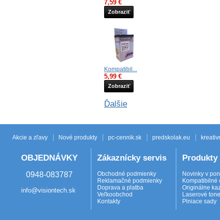
7,59 €
Zobraziť
Kompatibil...
5,99 €
Zobraziť
Ďalšie
Akcie a zľavy
Nové produkty
pc-cennik.sk
predskolak.eu
kreativ
OBJEDNÁVKY
Zákaznícky servis
Produkty
0948-083787
Obchodné podmienky
Novinky v po
Reklamačné podmienky
Kompatibilné 
Doprava a platba
Originálne ka
info@visiontech.sk
Veľkoobchod
Laserové tone
Kontakty
Plniace sady