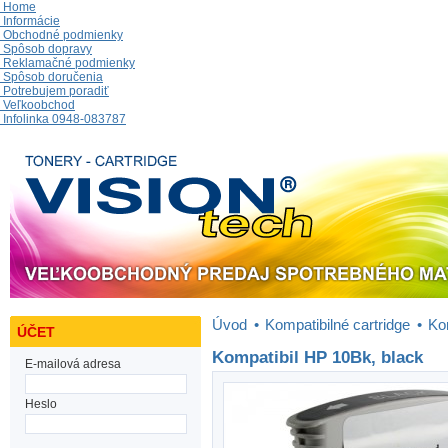
Home
Informácie
Obchodné podmienky
Spôsob dopravy
Reklamačné podmienky
Spôsob doručenia
Potrebujem poradiť
Veľkoobchod
Infolinka 0948-083787
Úvod
•
Kompatibilné cartridge
•
Ko
ÚČET
Kompatibil HP 10Bk, black
E-mailová adresa
Heslo