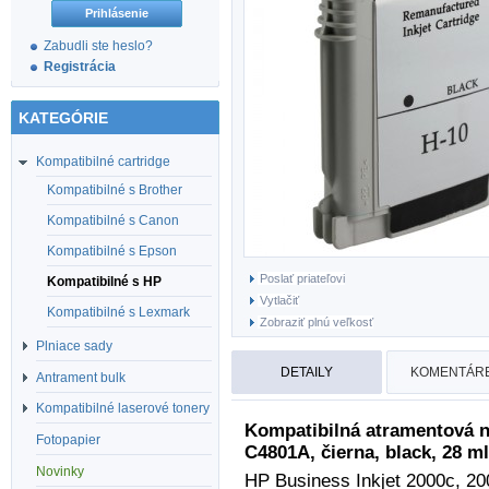
Zabudli ste heslo?
Registrácia
KATEGÓRIE
Kompatibilné cartridge
Kompatibilné s Brother
Kompatibilné s Canon
Kompatibilné s Epson
Poslať priateľovi
Kompatibilné s HP
Vytlačiť
Kompatibilné s Lexmark
Zobraziť plnú veľkosť
Plniace sady
DETAILY
KOMENTÁRE
Antrament bulk
Kompatibilné laserové tonery
Kompatibilná atramentová 
Fotopapier
C4801A, čierna, black, 28 ml
Novinky
HP Business Inkjet
2000c, 20