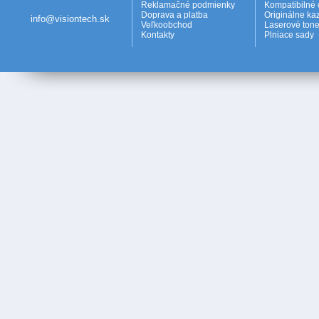
Reklamačné podmienky
Kompatibilné 
Doprava a platba
Originálne ka
info@visiontech.sk
Veľkoobchod
Laserové tone
Kontakty
Plniace sady