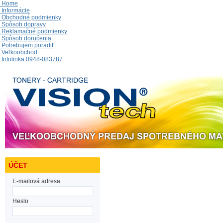
Home
Informácie
Obchodné podmienky
Spôsob dopravy
Reklamačné podmienky
Spôsob doručenia
Potrebujem poradiť
Veľkoobchod
Infolinka 0948-083787
ÚČET
E-mailová adresa
Heslo