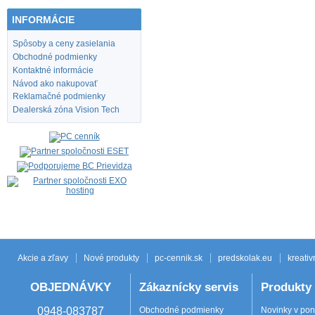
INFORMÁCIE
Spôsoby a ceny zasielania
Obchodné podmienky
Kontaktné informácie
Návod ako nakupovať
Reklamačné podmienky
Dealerská zóna Vision Tech
Akcie a zľavy
Nové produkty
pc-cennik.sk
predskolak.eu
kreativ
OBJEDNÁVKY
Zákaznícky servis
Produkty
0948-083787
Obchodné podmienky
Novinky v po